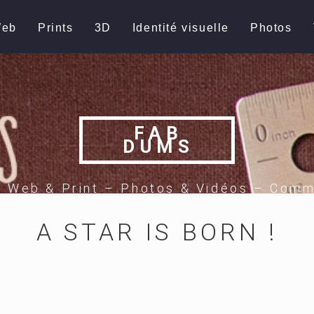
eb
Prints
3D
Identité visuelle
Photos
FAB
DUMS
e Web & Print – Photos & Vidéos – Comm
A STAR IS BORN !