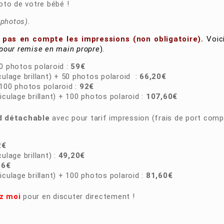
hoto de votre bébé !
 photos).
s pas en compte les impressions (non obligatoire).
Voic
 pour remise en main propre
).
0 photos polaroid :
59€
ulage brillant) + 50 photos polaroid :
66,20€
100 photos polaroid :
92€
culage brillant) + 100 photos polaroid :
107,60€
id détachable
avec pour tarif impression (frais de port comp
2€
ulage brillant) :
49,20€
6€
culage brillant) + 100 photos polaroid :
81,60€
z moi
pour en discuter directement !