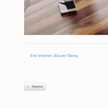
Site Internet d’Auver’Swing
Post navigation
←
Tatooine