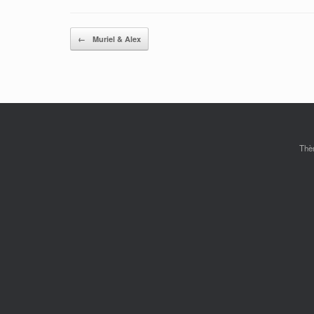
Post navigation
←
Muriel & Alex
Thè