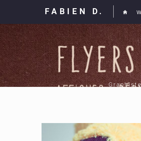
FABIEN D.
W
Graphist