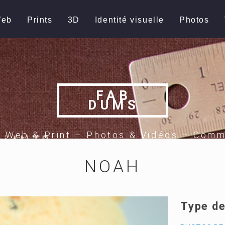
eb
Prints
3D
Identité visuelle
Photos
FAB
DUMS
e Web & Print – Photos & Vidéos – Comm
NOAH
Type de