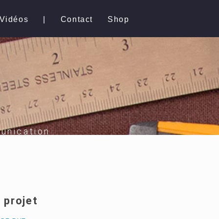
Vidéos
|
Contact
Shop
unication
À
 projet