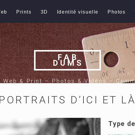
eb
Prints
3D
Identité visuelle
Photos
FAB
DUMS
e Web & Print – Photos & Vidéos – Comm
PORTRAITS D’ICI ET L
Type de