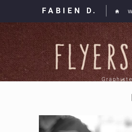
FABIEN D.
W
Graphist