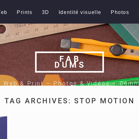
eb
Prints
3D
Identité visuelle
Photos
FAB
DUMS
e Web & Print – Photos & Vidéos – Comm
TAG ARCHIVES:
STOP MOTION