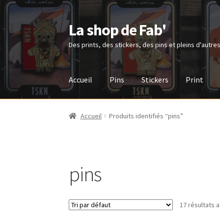
La shop de Fab'
Aller
Aller
à
au
Des prints, des stickers, des pins et pleins d'autres
la
contenu
navigation
Accueil
Pins
Stickers
Print
Accueil
#93 (pas de titre)
Mon compte
Panier
Accueil
Produits identifiés “pins”
pins
17 résultats a