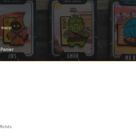
 trucs!
Panier
Payment
Validation de la commande
ffichés