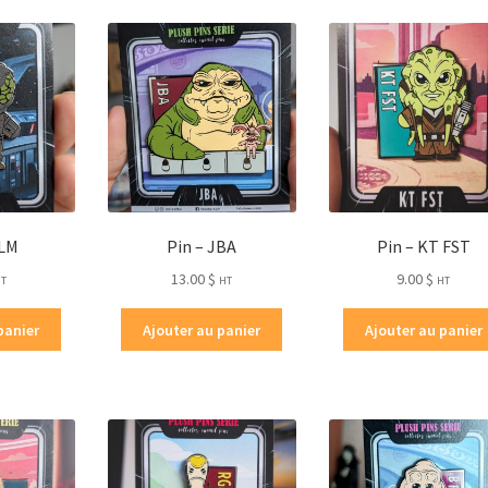
-LM
Pin – JBA
Pin – KT FST
13.00
$
9.00
$
HT
HT
HT
panier
Ajouter au panier
Ajouter au panier