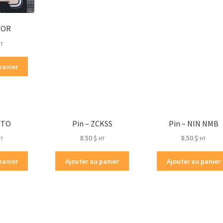
MOR
HT
panier
TTO
Pin – ZCKSS
Pin – NIN NMB
8.50
$
8.50
$
HT
HT
HT
panier
Ajouter au panier
Ajouter au panier