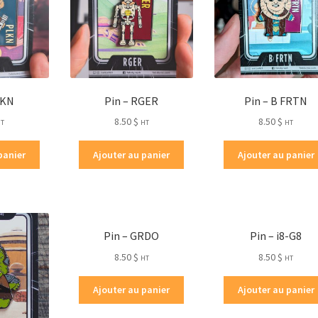
LKN
Pin – RGER
Pin – B FRTN
8.50
$
8.50
$
HT
HT
HT
panier
Ajouter au panier
Ajouter au panier
Pin – GRDO
Pin – i8-G8
8.50
$
8.50
$
HT
HT
Ajouter au panier
Ajouter au panier