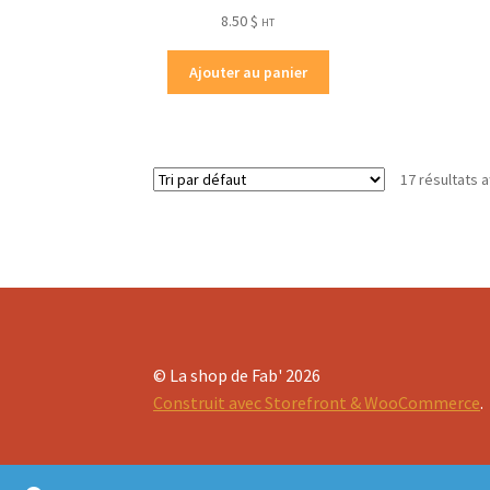
8.50
$
HT
Ajouter au panier
17 résultats a
© La shop de Fab' 2026
Construit avec Storefront & WooCommerce
.