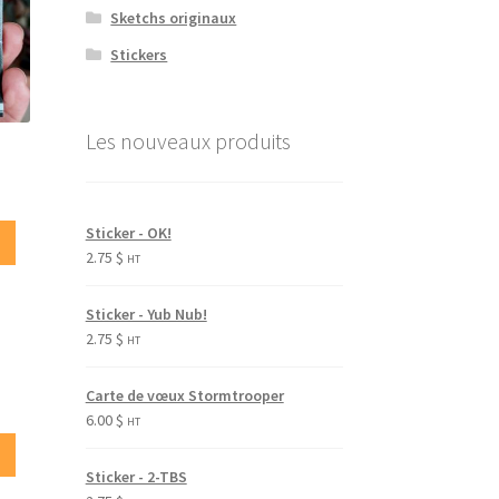
Sketchs originaux
Stickers
Les nouveaux produits
Sticker - OK!
2.75
$
HT
Sticker - Yub Nub!
2.75
$
HT
Carte de vœux Stormtrooper
6.00
$
HT
Sticker - 2-TBS