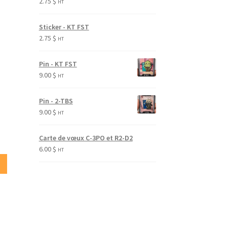
2.75
$
HT
Sticker - KT FST
2.75
$
HT
Pin - KT FST
9.00
$
HT
Pin - 2-TBS
9.00
$
HT
Carte de vœux C-3PO et R2-D2
6.00
$
HT