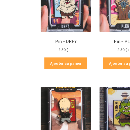
Pin – DRPY
Pin – P
8.50
$
8.50
$
HT
Ajouter au panier
Ajouter au 