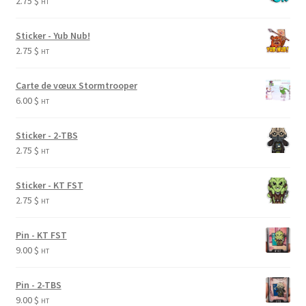
2.75
$
HT
Sticker - Yub Nub!
2.75
$
HT
Carte de vœux Stormtrooper
6.00
$
HT
Sticker - 2-TBS
2.75
$
HT
Sticker - KT FST
2.75
$
HT
Pin - KT FST
9.00
$
HT
Pin - 2-TBS
9.00
$
HT