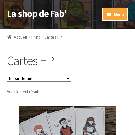
La shop de Fab'
Aller
Aller
Menu
à
au
la
contenu
Accueil
navigation
Accueil
Print
Cartes HP
#93 (pas de titre)
Cartes HP
Mon compte
Panier
Voici le seul résultat
Payment
Validation de la commande