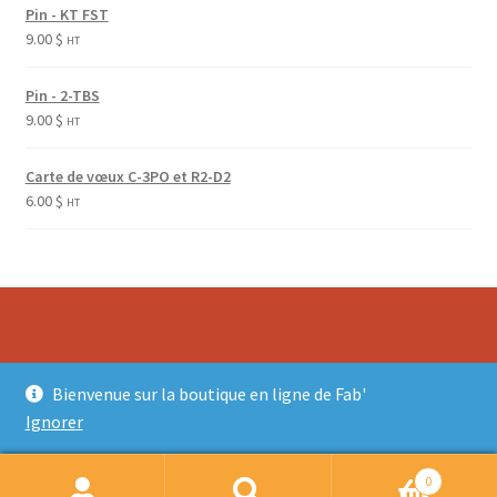
Pin - KT FST
9.00
$
HT
Pin - 2-TBS
9.00
$
HT
Carte de vœux C-3PO et R2-D2
6.00
$
HT
© La shop de Fab' 2026
Bienvenue sur la boutique en ligne de Fab'
Construit avec Storefront & WooCommerce
.
Ignorer
0