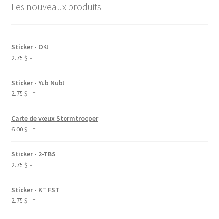
Les nouveaux produits
Sticker - OK!
2.75
$
HT
Sticker - Yub Nub!
2.75
$
HT
Carte de vœux Stormtrooper
6.00
$
HT
Sticker - 2-TBS
2.75
$
HT
Sticker - KT FST
2.75
$
HT