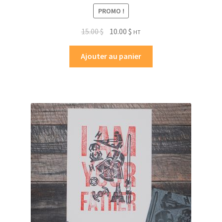
PROMO !
15.00
$
10.00
$
HT
Ajouter au panier