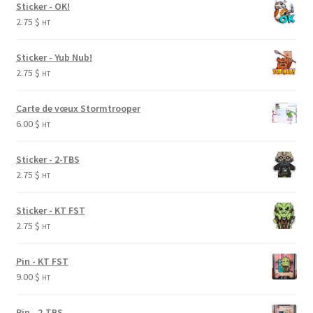
Sticker - OK!
2.75
$
HT
Sticker - Yub Nub!
2.75
$
HT
Carte de vœux Stormtrooper
6.00
$
HT
Sticker - 2-TBS
2.75
$
HT
Sticker - KT FST
2.75
$
HT
Pin - KT FST
9.00
$
HT
Pin - 2-TBS