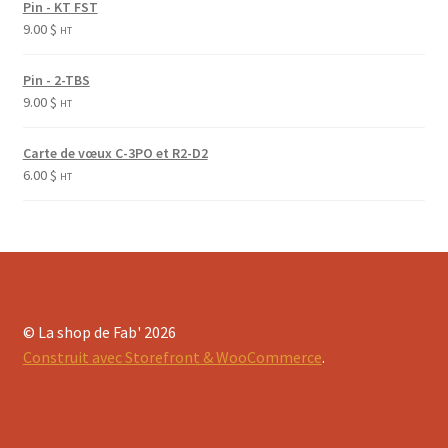
Pin - KT FST
9.00
$
HT
Pin - 2-TBS
9.00
$
HT
Carte de vœux C-3PO et R2-D2
6.00
$
HT
© La shop de Fab' 2026
Construit avec Storefront & WooCommerce
.