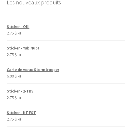
Les nouveaux produits
Sticker - OK!
2.75
$
HT
Sticker - Yub Nub!
2.75
$
HT
Carte de vœux Stormtrooper
6.00
$
HT
Sticker - 2-TBS
2.75
$
HT
Sticker - KT FST
2.75
$
HT