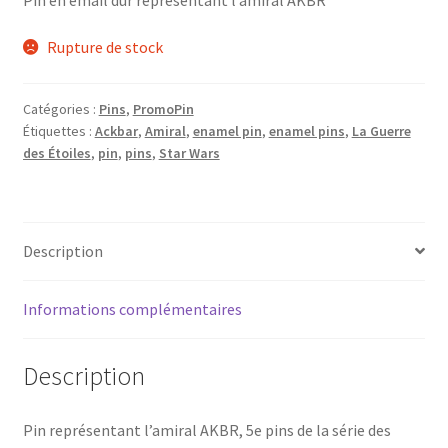
Rupture de stock
Catégories :
Pins
,
PromoPin
Étiquettes :
Ackbar
,
Amiral
,
enamel pin
,
enamel pins
,
La Guerre
des Étoiles
,
pin
,
pins
,
Star Wars
Description
Informations complémentaires
Description
Pin représentant l’amiral AKBR, 5e pins de la série des